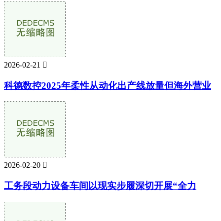
2026-02-21

科德数控2025年柔性从动化出产线放量但海外营业
2026-02-20

工务段动力设备车间以现实步履深切开展“全力