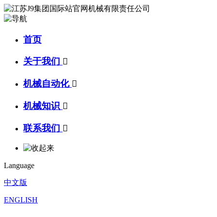
首页
关于我们

机械自动化

机械知识

联系我们

Language
中文版
ENGLISH