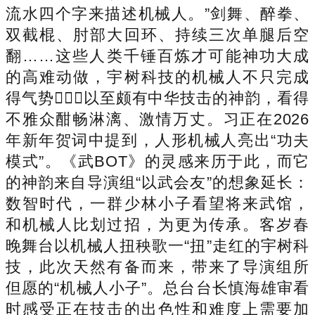
流水四个字来描述机械人。”剑舞、醉拳、
双截棍、肘部大回环、持续三次单腿后空
翻……这些人类千锤百炼才可能神功大成
的高难动做，宇树科技的机械人不只完成
得气势，以至颇有中华技击的神韵，看得
不雅众酣畅淋漓、激情万丈。习正在2026
年新年贺词中提到，人形机械人亮出“功夫
模式”。《武BOT》的灵感来历于此，而它
的神韵来自导演组“以武会友”的想象延长：
数智时代，一群少林小子看望将来武馆，
和机械人比划过招，为更为传承。客岁春
晚舞台以机械人扭秧歌一“扭”走红的宇树科
技，此次天然有备而来，带来了导演组所
但愿的“机械人小子”。总台台长慎海雄审看
时感受正在技击的出色性和难度上需要加