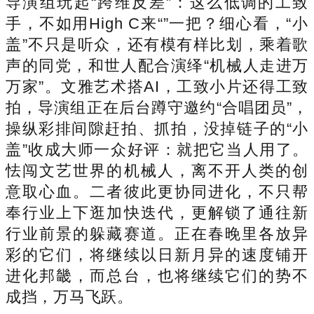
导演组玩起“跨维反差”：这么低调的工致
手，不如用High C来“”一把？细心看，“小
盖”不只是听众，还有模有样比划，乘着歌
声的同党，和世人配合演绎“机械人走进万
万家”。文雅艺术搭AI，工致小片还得工致
拍，导演组正在后台蹲守邀约“合唱团员”，
操纵彩排间隙赶拍、抓拍，没掉链子的“小
盖”收成大师一众好评：就把它当人用了。
怯闯文艺世界的机械人，离不开人类的创
意取心血。二者彼此更协同进化，不只帮
奉行业上下逛加快迭代，更解锁了通往新
行业前景的躲藏赛道。正在春晚里各放异
彩的它们，将继续以日新月异的速度铺开
进化邦畿，而总台，也将继续它们的势不
成挡，万马飞跃。