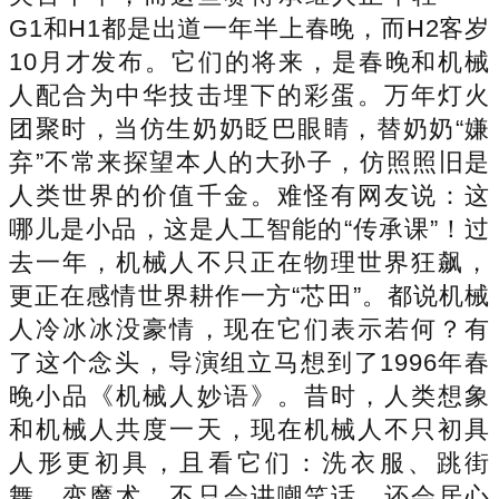
G1和H1都是出道一年半上春晚，而H2客岁
10月才发布。它们的将来，是春晚和机械
人配合为中华技击埋下的彩蛋。万年灯火
团聚时，当仿生奶奶眨巴眼睛，替奶奶“嫌
弃”不常来探望本人的大孙子，仿照照旧是
人类世界的价值千金。难怪有网友说：这
哪儿是小品，这是人工智能的“传承课”！过
去一年，机械人不只正在物理世界狂飙，
更正在感情世界耕作一方“芯田”。都说机械
人冷冰冰没豪情，现在它们表示若何？有
了这个念头，导演组立马想到了1996年春
晚小品《机械人妙语》。昔时，人类想象
和机械人共度一天，现在机械人不只初具
人形更初具，且看它们：洗衣服、跳街
舞，变魔术，不只会讲嘲笑话，还会居心