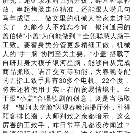
讲究：递矿泉水时五指并拢，碎片轻拿轻
放，串起烤肠走位精准，还能跟人唠几句
马年成语……做文里的机械人管家走进现
实了，怎能令人不难忘今宵。银河通用的
盖伯特“小盖”为何能做到？全凭聪慧大脑手
工致。要替身类分管更多精细工做，机械
人的“手”“脑”协同至关主要。“小盖”搭载了
自研具身大模子银河星脑，能够自从完成
商品抓取、语音交互等功能，为春晚专配
的五指工致手具有30多个电机、22个度，
将来还将使用于实正在的贸易情境中。至
于跟“小盖”合唱歌剧的创意，则是当场取
材。“银河太空舱”闪现春晚演播厅外，引得
顾客排长溜，大师别致之余都暗示，这么
厉害的工致手，咋日常平凡都没传闻过？