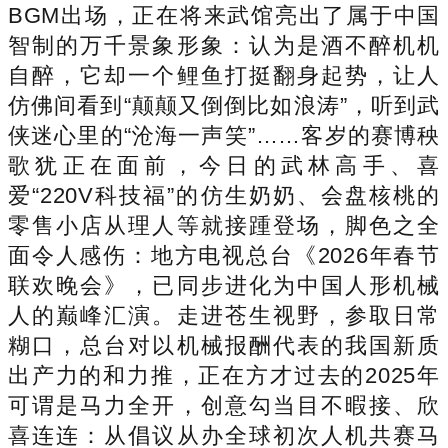
BGM出场，正在将来武馆亮出了属于中国
智制的万千景象形象：认为是酒不醉机机
自醉，它却一个鲤鱼打挺翻身起势，让人
仿佛间看到“颠颠又倒倒比如浪涛”，听到武
侠迷心里的“沧海一声笑”……客岁的赛博秧
歌犹正在面前，今日的武林高手、喜
爱“220V科技福”的仿生奶奶、会盘核桃的
零售小店从理人等就接踵登场，脚色之全
面令人感伤：地方电视总台《2026年春节
联欢晚会》，已同步进化为中国人形机械
人的巅峰汇演。走进苍生视野，参取日常
糊口，总台对以机械报酬代表的我国新质
出产力的和力推，正在方才过去的2025年
可谓是马力全开，创意勾当目不暇接、欣
喜连连：从倡议从办全球初次人机共赛马