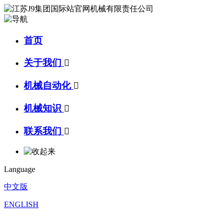
首页
关于我们

机械自动化

机械知识

联系我们

Language
中文版
ENGLISH