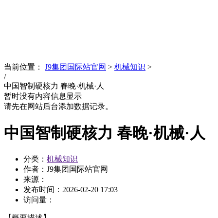
News
文化品牌
当前位置：
J9集团国际站官网
>
机械知识
>
/
中国智制硬核力 春晚·机械·人
暂时没有内容信息显示
请先在网站后台添加数据记录。
中国智制硬核力 春晚·机械·人
分类：
机械知识
作者：J9集团国际站官网
来源：
发布时间：
2026-02-20 17:03
访问量：
【概要描述】