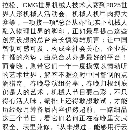
拉松、CMG世界机械人技术大赛到2025世
界人形机械人活动会、机械人机甲肉搏大
赛等，一项接一项“总台从办”记实下机械人
融入物理世界的脚印，正如最早提出这些
创意设想的总台台长慎海雄所言：让中国
智制可感可及，构成全社会关心、企业界
打擂的态势，由总台从办是最好的平台！
而春晚，则带它们一年一度摸索以情动听
的艺术世界，解答不雅众对中国智制的点
滴猎奇。春晚导演组分享，春晚归根到底
仍是人的艺术，机械人节目要出彩，不只
得有活人味，编排上还得敢想敢试，才能
历经数月筹备后内容仍然超前。一路细品
这三个节目，看它们若何正在春晚里文武
双全、表里兼修。“从未想过，能够用行云