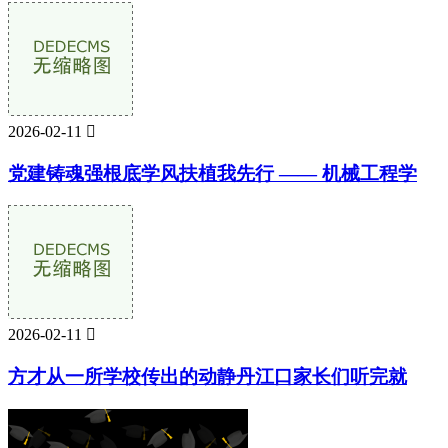
2026-02-11

党建铸魂强根底学风扶植我先行 —— 机械工程学
2026-02-11

方才从一所学校传出的动静丹江口家长们听完就