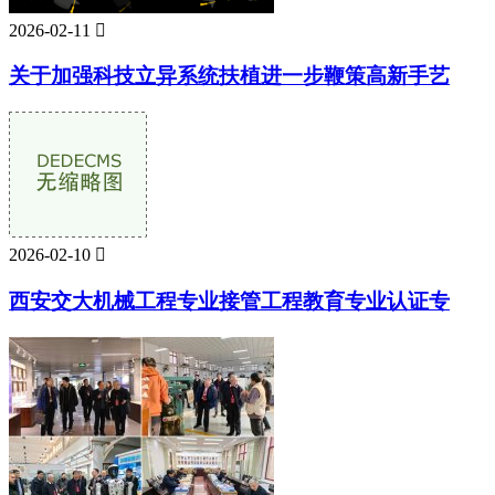
2026-02-11

关于加强科技立异系统扶植进一步鞭策高新手艺
2026-02-10

西安交大机械工程专业接管工程教育专业认证专