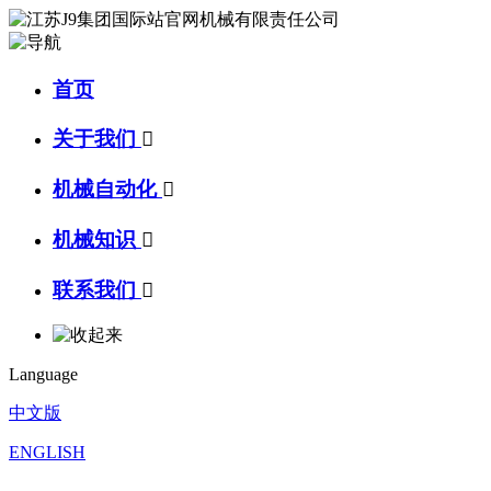
首页
关于我们

机械自动化

机械知识

联系我们

Language
中文版
ENGLISH