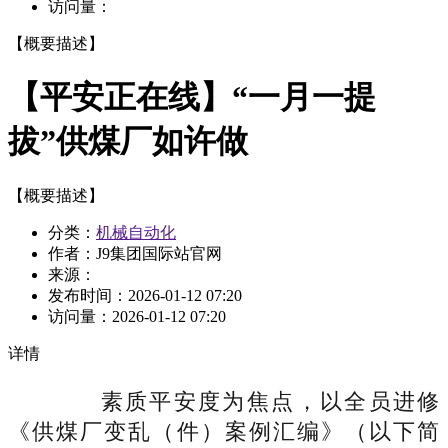
访问量：
【概要描述】
【平安正在线】“一月一提
拔”供煤厂如许做
【概要描述】
分类：
机械自动化
作者：J9集团国际站官网
来源：
发布时间：
2026-01-12 07:20
访问量：
2026-01-12 07:20
详情
素质平安度为焦点，以全员进修
《供煤厂变乱（件）案例汇编》（以下简