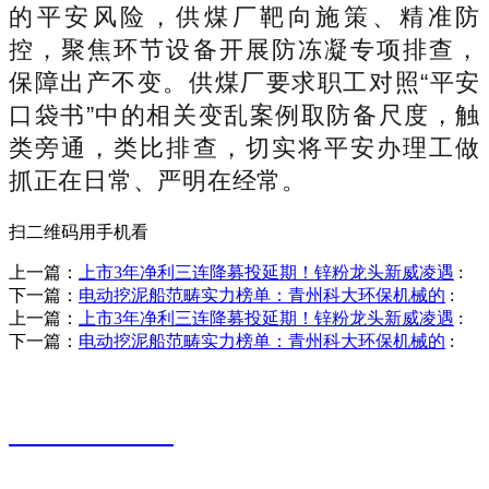
的平安风险，供煤厂靶向施策、精准防
控，聚焦环节设备开展防冻凝专项排查，
保障出产不变。供煤厂要求职工对照“平安
口袋书”中的相关变乱案例取防备尺度，触
类旁通，类比排查，切实将平安办理工做
抓正在日常、严明在经常。
扫二维码用手机看
上一篇：
上市3年净利三连降募投延期！锌粉龙头新威凌遇
:
下一篇：
电动挖泥船范畴实力榜单：青州科大环保机械的
:
上一篇：
上市3年净利三连降募投延期！锌粉龙头新威凌遇
:
下一篇：
电动挖泥船范畴实力榜单：青州科大环保机械的
:
销售热线
0523-87590811