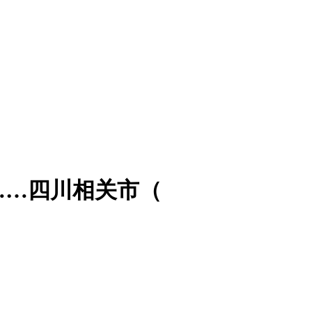
……四川相关市（