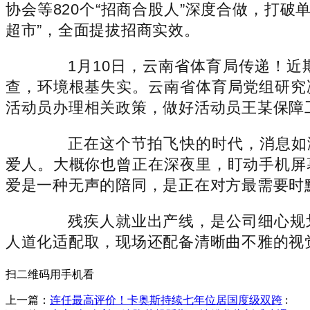
协会等820个“招商合股人”深度合做，打破单
超市”，全面提拔招商实效。
1月10日，云南省体育局传递！近
查，环境根基失实。云南省体育局党组研究
活动员办理相关政策，做好活动员王某保障
正在这个节拍飞快的时代，消息如潮
爱人。大概你也曾正在深夜里，盯动手机屏
爱是一种无声的陪同，是正在对方最需要时
残疾人就业出产线，是公司细心规划
人道化适配取，现场还配备清晰曲不雅的视
扫二维码用手机看
上一篇：
连任最高评价！卡奥斯持续七年位居国度级双跨
: