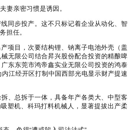
夫妻亲密习惯是诱因。
线同步投产。这不只标记着企业从动化、智
务担任。
产项目，次要结构锂、钠离子电池外壳（盖
机械无限公司结合昇兴股份配合投资的精酿啤
”；广东东莞市鸿帝鑫实业无限公司投资的鸿泰
为内江经开区打制中国西部光电显示财产提速
涂拆、总拆于一体，具备年产各类大、中型客
动吸塑机、科玛打料机械人，显著提拔出产柔
态，免得“遭或陷入司法法式”。