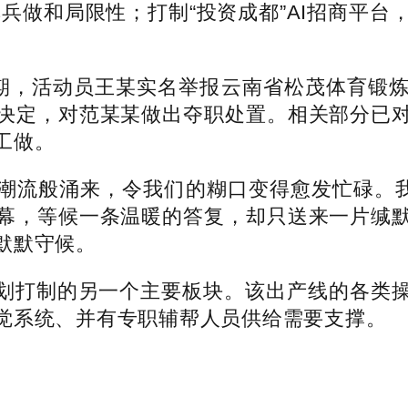
兵做和局限性；打制“投资成都”AI招商平台，全
期，活动员王某实名举报云南省松茂体育锻炼
决定，对范某某做出夺职处置。相关部分已
工做。
流般涌来，令我们的糊口变得愈发忙碌。我们
幕，等候一条温暖的答复，却只送来一片缄
默默守候。
打制的另一个主要板块。该出产线的各类操
觉系统、并有专职辅帮人员供给需要支撑。