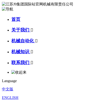
首页
关于我们

机械自动化

机械知识

联系我们

Language
中文版
ENGLISH