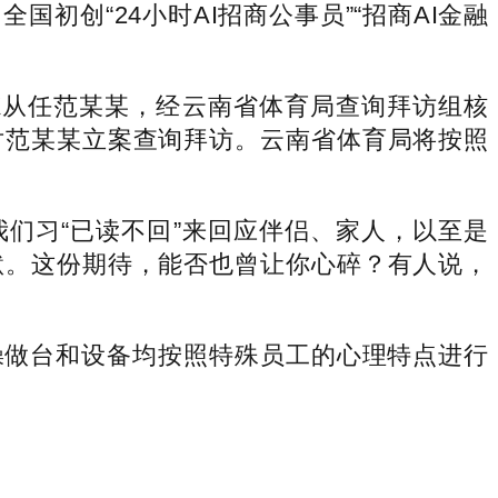
国初创“24小时AI招商公事员”“招商AI金融
从任范某某，经云南省体育局查询拜访组核
对范某某立案查询拜访。云南省体育局将按照
习“已读不回”来回应伴侣、家人，以至是
默。这份期待，能否也曾让你心碎？有人说，
做台和设备均按照特殊员工的心理特点进行