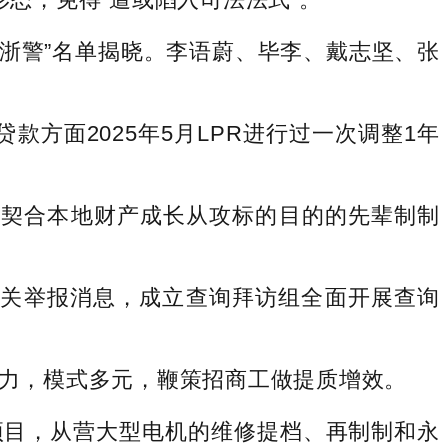
“浙警”名单揭晓。李语蔚、毕李、戴志坚、张
方面2025年5月LPR进行过一次调整1年
契合本地财产成长从攻标的目的的先辈制制
相关举报消息，成立查询拜访组全面开展查询
力，模式多元，鞭策招商工做提质增效。
目，从营大型电机的维修提档、再制制和永