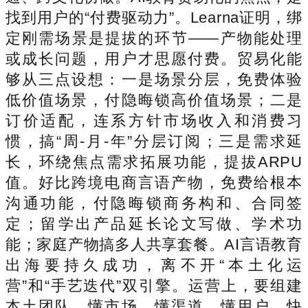
找到用户的“付费驱动力”。Learna证明，绑
定刚需场景是提拔的环节——产物能处理
或成长问题，用户才思愿付费。贸易化能
够从三点设想：一是场景分层，免费体验
低价值场景，付隐晦锁高价值场景；二是
订价适配，连系方针市场收入和消费习
惯，搞“周-月-年”分层订阅；三是需求延
长，环绕焦点需求拓展功能，提拔ARPU
值。好比跨境电商言语产物，免费给根本
沟通功能，付隐晦锁商务构和、合同签
定；留学出产品延长论文写做、学术功
能；家庭产物搞多人共享套餐。AI言语教育
出海要持久成功，离不开“本土化运
营”和“手艺迭代”双引擎。运营上，要组建
本土团队，懂市场、懂渠道、懂用户，快