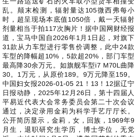
生一路运送矿石的火车取小型货车相撞变
乱。颠末检测，辐射量达105微西弗每小
时，超呈现场本底值1050倍，戴一天辐射
剂量相当于拍117次胸片！据中国网财经报
道，宝马中国自2026年1月1日起，对旗下
31款从力车型进行零售价调整，此中24款
车型的降幅超10%，5款超20%，部门车型
最高降30余万元。如旗舰车型i7 M70L曲降
30。1万元，从原价189。9万元降至159。
中国妇女报2026-01-05 21！13！12据辽宁
日报动静，2025年12月26日，第十四届人
平易近代表大会常务委员会第二十次会议
通过，决定录用金莉为科学手艺厅厅长。
公开简历显示，金莉，女，回族，1969年9
月生，退职研究生学历，博士学位，无党