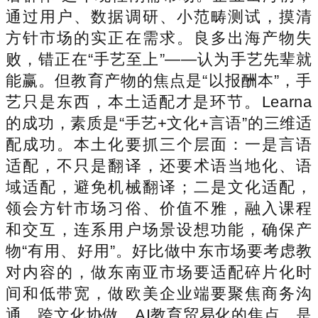
通过用户、数据调研、小范畴测试，摸清
方针市场的实正在需求。良多出海产物失
败，错正在“手艺至上”——认为手艺先辈就
能赢。但教育产物的焦点是“以报酬本”，手
艺只是东西，本土适配才是环节。Learna
的成功，素质是“手艺+文化+言语”的三维适
配成功。本土化要抓三个层面：一是言语
适配，不只是翻译，还要术语当地化、语
域适配，避免机械翻译；二是文化适配，
领会方针市场习俗、价值不雅，融入课程
和交互，连系用户场景设想功能，确保产
物“有用、好用”。好比做中东市场要考虑教
对内容的，做东南亚市场要适配碎片化时
间和低带宽，做欧美企业端要聚焦商务沟
通、跨文化协做。AI教育贸易化的焦点，是