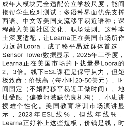
成年人模块完全适配公立学校尺度，能间
接帮学生应对测试；多语种界面优先支撑
西语、中文等美国支流移平易近语种；课
程融入美国社区文化、职场法则。这种本
土深度适配，让Learna正在美国市场所作
力远超Loora，成了移平易近群体首选。
Sensor Tower数据显示，2025年二季度，
Learna正在美国市场的下载量是Loora的
2。3倍。线下ESL课程是保守从力，但短
板致命：价钱高（每小时20-50美元）、时
间固定（不婚配移平易近工做时间）、地
址受限（偏僻地域缺优良机构）、小班讲
授难个性化。美国教育培训市场演讲显
示，2023年ESL线%，但线年线%。
Learna正好补上这些短板，价钱是线，时