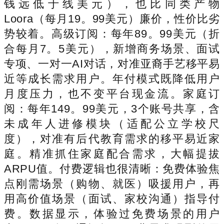
钱远低于线美元），也比同类产物
Loora（每月19。99美元）廉价，性价比劣
势较着。高级订阅：每年89。99美元（折
合每月7。5美元），新增商务场景、面试
专项、一对一AI对话，对准亚裔手艺移平易
近等成长需求用户。年付模式既降低用户
月度压力，也不变平台现金流。家庭订
阅：每年149。99美元，3个账号共享，含
未成年人进修模块（适配公立学校尺
度），对准有后代教育需求的移平易近家
庭。精准抓住家庭配合需求，大幅提拔
ARPU值。付费逻辑也很清晰：免费体验焦
点刚需场景（购物、就医）吸援用户，再
用高价值场景（面试、家校沟通）指导付
费。数据显示，体验过免费场景的用户