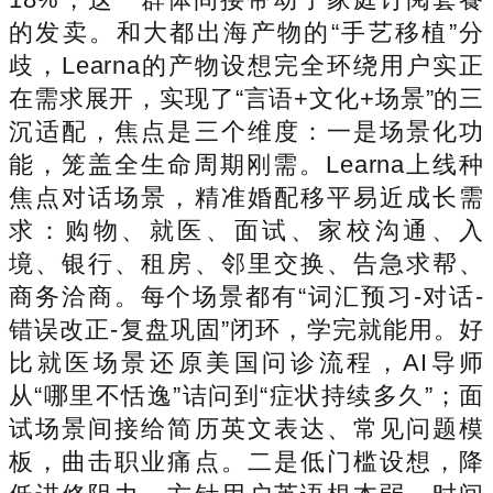
的发卖。和大都出海产物的“手艺移植”分
歧，Learna的产物设想完全环绕用户实正
在需求展开，实现了“言语+文化+场景”的三
沉适配，焦点是三个维度：一是场景化功
能，笼盖全生命周期刚需。Learna上线种
焦点对话场景，精准婚配移平易近成长需
求：购物、就医、面试、家校沟通、入
境、银行、租房、邻里交换、告急求帮、
商务洽商。每个场景都有“词汇预习-对话-
错误改正-复盘巩固”闭环，学完就能用。好
比就医场景还原美国问诊流程，AI导师
从“哪里不恬逸”诘问到“症状持续多久”；面
试场景间接给简历英文表达、常见问题模
板，曲击职业痛点。二是低门槛设想，降