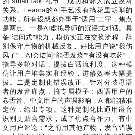
的“small talk”礼节，成功和邻人成立敌对
关系。Learna的AI手艺没有搞花里胡哨的
功能，所有设想都办事于“适用”二字，焦点
是两点。一是AI虚拟导师的沉浸式对话。具
备“诘问式”能力，模仿实正在交换流程，辞
别保守产物的机械反复。好比用户说“我伤
风了”，AI会诘问“能否发烧”“有没有吃药”，
指导多轮对话，提拔白话流利度。这种模
仿让用户堆集实和经验，进修效率大幅提
拔。二是定制化错误改正。针对分歧母语
者的发音痛点，搞专属模子：西语用户的
卷舌音、中文用户的声调影响，AI都能精准
定位，给出专项。这种定制化比通用语音
识别更贴合需求，成了焦点合作力。有中
文用户评论：“之前用其他产物，发音错误