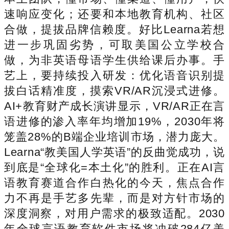
速响应变化；还要和本地教育机构、社区
合做，提拔品牌信赖度。好比Learna若想
进一步巩固劣势，可取美国公立学校合
做，为非英语母语学生供给课后办事。手
艺上，要持续投入研发：优化语音识别提
拔白话精准度，摸索VR/AR沉浸式进修。
AI+教育财产成长演讲显示，VR/AR正在言
语进修的渗入率年均增加19%，2030年将
笼盖28%的B端企业培训市场，潜力庞大。
Learna“教美国人学英语”的反曲觉成功，说
到底是“全球化=本土化”的胜利。正在AI言
语教育赛道合作白热化的今天，焦点合作
力不再是手艺多先辈，而是对方针市场的
深度洞察，对用户需求的极致适配。2030
年全球言语教育软件市场将冲破284亿美