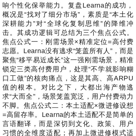
响个性化保举能力。复盘Learna的成功，
概况是“找对了细分市场”，素质是“本土化
深耕能力”对“全球化复制思维”的降维冲
击。其成功逻辑可总结为三个焦点公式。
焦点公式一：刚需场景×精准定位=高付费
志愿。Learna没有逃求“笼盖所有人”，而是
聚焦“移平易近成长”这一强刚需场景，精准
锁定三类高付费用户，处理“不学就影响糊
口工做”的核肉痛点，这是其高、高ARPU
值的根本。对比之下，大都出海产物逃
求“大而全”，场景笼盖宽泛，用户付费动力
不脚。焦点公式二：本土适配×微进修设想
=高留存率。Learna的本土适配不是简单的
言语翻译，而是深切到文化、政策、用户
习惯的全维度适配；再加上微进修模式适