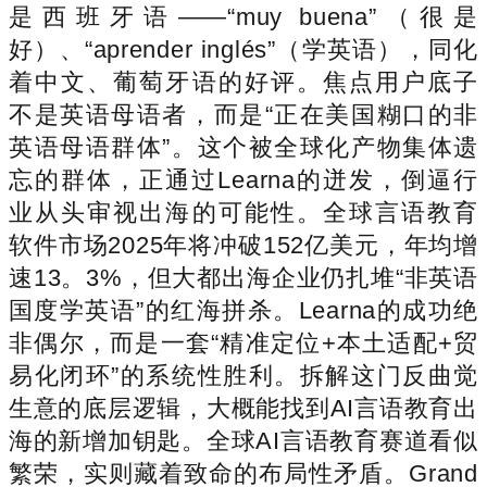
是西班牙语——“muy buena”（很是
好）、“aprender inglés”（学英语），同化
着中文、葡萄牙语的好评。焦点用户底子
不是英语母语者，而是“正在美国糊口的非
英语母语群体”。这个被全球化产物集体遗
忘的群体，正通过Learna的迸发，倒逼行
业从头审视出海的可能性。全球言语教育
软件市场2025年将冲破152亿美元，年均增
速13。3%，但大都出海企业仍扎堆“非英语
国度学英语”的红海拼杀。Learna的成功绝
非偶尔，而是一套“精准定位+本土适配+贸
易化闭环”的系统性胜利。拆解这门反曲觉
生意的底层逻辑，大概能找到AI言语教育出
海的新增加钥匙。全球AI言语教育赛道看似
繁荣，实则藏着致命的布局性矛盾。Grand