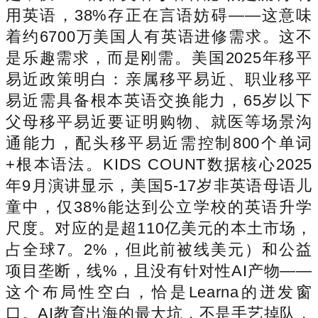
用英语，38%存正在言语妨碍——这意味
着约6700万美国人有英语进修需求。这不
是乐趣需求，而是刚需。美国2025年移平
易近政策明白：亲属移平易近、职业移平
易近需具备根本英语交换能力，65岁以下
父母移平易近要证明购物、就医等场景沟
通能力，配头移平易近需控制800个单词
+根本语法。KIDS COUNT数据核心2025
年9月演讲显示，美国5-17岁非英语母语儿
童中，仅38%能达到公立学校的英语升学
尺度。对应的是超110亿美元的本土市场，
占全球7。2%，但此前被线美元）和公益
项目垄断，线%，且没有针对性AI产物——
这个布局性空白，恰是Learna的迸发窗
口。AI教育出海的最大坑，不是手艺掉队，