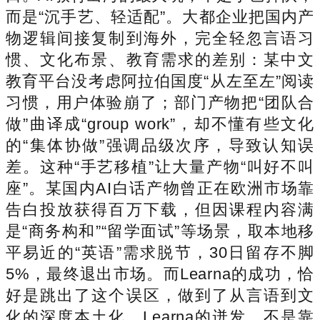
而是“沉手艺、轻适配”。大都企业把国内产
物逻辑间接复制到海外，完全轻忽言语习
惯、文化布景、教育需求的差别：某中文
教育平台没考虑阿拉伯国度“从左至左”阅读
习惯，用户体验崩了；部门产物把“团队合
做”曲译成“group work”，却不懂有些文化
的“集体协做”强调品级次序，导致认知误
差。这种“手艺移植”让大量产物“叫好不叫
座”。某国内AI白话产物曾正在欧洲市场靠
告白投放获得百万下载，但因课程内容满
是“商务构和”“留学面试”等场景，取本地移
平易近的“英语”需求脱节，30日留存不脚
5%，最终退出市场。而Learna的成功，恰
好是跳出了这个误区，做到了从言语到文
化的深度本土化。Learna的迸发，不是靠