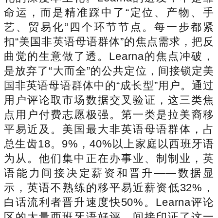
命运，而是精准踩中了“定位、产物、手
艺、贸易化”四个环节节点。每一步都紧
扣“美国非英语母语群体”的焦点需求，把反
曲觉的生意做了透。Learna的焦点冲破，
是放弃了“大而全”的公共定位，间接锁定美
国非英语母语群体中的“成长型”用户。通过
用户评论取市场数据交叉验证，这三类焦
点用户付费志愿极强。第一类是拉美裔移
平易近及。美国最大非英语母语群体，占
总生齿18。9%，40%以上家庭以西班牙语
为从。他们集中正在办事业、制制业，英
语能力间接决定薪资和晋升——数据显
示，英语不熟练的移平易近薪资低32%，
白话流利者晋升速度快50%。Learna评论
区的大量西班牙语好评，间接印证了这一