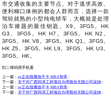
市交通收集的主要节点。对于逃求高效、
便利糊口体例的都会人群而言，选择一款
驾轻就熟的小型纯电轿车，大概就是处理
泊车难题的最佳钥匙。X9。3FG5。HK
G3。3FG5。HK H7。3FG5。HK N2。
3FG5。HK V8。3FG5。HK Q1。3FG5。
HK Z5。3FG5。HK L9。3FG5。HK U3。
3FG5。HK。
扫二维码用手机看
上一篇：
av正在线播放不卡 MBA智库
:
下一篇：
关于对广西同泽工程项目办理股份无限公司采纳
:
上一篇：
av正在线播放不卡 MBA智库
:
下一篇：
关于对广西同泽工程项目办理股份无限公司采纳
:
销售热线