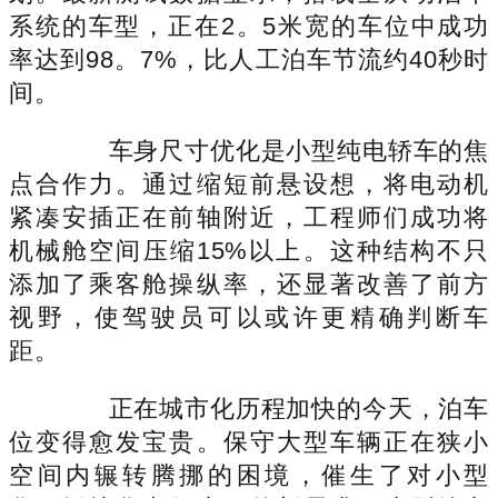
系统的车型，正在2。5米宽的车位中成功
率达到98。7%，比人工泊车节流约40秒时
间。
车身尺寸优化是小型纯电轿车的焦
点合作力。通过缩短前悬设想，将电动机
紧凑安插正在前轴附近，工程师们成功将
机械舱空间压缩15%以上。这种结构不只
添加了乘客舱操纵率，还显著改善了前方
视野，使驾驶员可以或许更精确判断车
距。
正在城市化历程加快的今天，泊车
位变得愈发宝贵。保守大型车辆正在狭小
空间内辗转腾挪的困境，催生了对小型