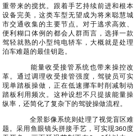
重带来的搅扰。跟着手艺持续前进和根本
设备完美，这类车型无望成为将来聪慧城
市交通收集的主要节点。对于逃求高效、
便利糊口体例的都会人群而言，选择一款
驾轻就熟的小型纯电轿车，大概就是处理
泊车难题的最佳钥匙。
能量收受接管系统也带来操控改
革。通过调理收受接管强度，驾驶员可实
现单踏板操做，正在低速挪车时削减制动
踏板利用频次。这种设想不只提拔能量操
纵率，还简化了复杂下的驾驶操做流程。
全景影像系统则处理了视觉盲区难
题。采用鱼眼镜头拼接手艺，可实现360度