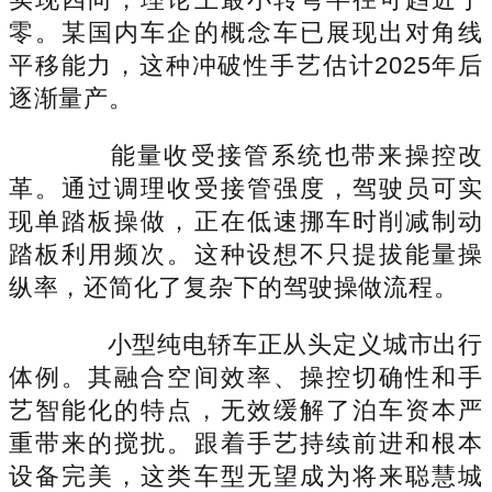
零。某国内车企的概念车已展现出对角线
平移能力，这种冲破性手艺估计2025年后
逐渐量产。
能量收受接管系统也带来操控改
革。通过调理收受接管强度，驾驶员可实
现单踏板操做，正在低速挪车时削减制动
踏板利用频次。这种设想不只提拔能量操
纵率，还简化了复杂下的驾驶操做流程。
小型纯电轿车正从头定义城市出行
体例。其融合空间效率、操控切确性和手
艺智能化的特点，无效缓解了泊车资本严
重带来的搅扰。跟着手艺持续前进和根本
设备完美，这类车型无望成为将来聪慧城