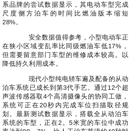
系品牌的尝试数据显示，其电动车型完成
尺度侧方泊车的时间比燃油版本缩短
28%。
安全数据值得参考，小型电动车正
在狭小区域变乱率比同级燃油车低17%，
但需要留意部门车型的维修成本较高。以
降低持久利用成本。
现代小型纯电轿车遍及配备的从动
泊车系统已成长到第3代手艺。通过12个超
声波传感器取4个高清摄像头的协同工做，
系统可正在20秒内完成车位扫描取径规
划。最新测试数据显示，搭载全从动泊车
系统的车型，正在2。5米宽的车位中成功