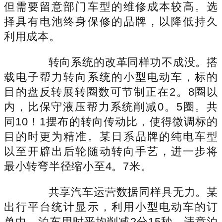
但需要留意部门车型的维修成本较高。选
择具有电池终身保修的品牌，以降低持久
利用成本。
转向系统的改革同样功不成没。搭
载电子帮力转向系统的小型电动车，标的
目的盘反转展转圈数可节制正在2。8圈以
内，比保守液压帮力系统削减0。5圈。共
同10！1摆布的转向传动比，使得微调标的
目的时更为精准。某日系品牌的纯电车型
以至开辟出后轮随动转向手艺，进一步将
最小转弯半径缩小至4。7米。
共享汽车运营数据同样具无力。某
出行平台统计显示，利用小型电动车的订
单中，泊车用时平均削减2分15秒，违章泊