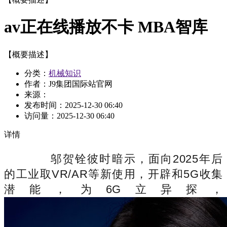
av正在线播放不卡 MBA智库
【概要描述】
分类：
机械知识
作者：J9集团国际站官网
来源：
发布时间：
2025-12-30 06:40
访问量：
2025-12-30 06:40
详情
邬贺铨彼时暗示，面向2025年后
的工业取VR/AR等新使用，开辟和5G收集
潜能，为6G立异探，