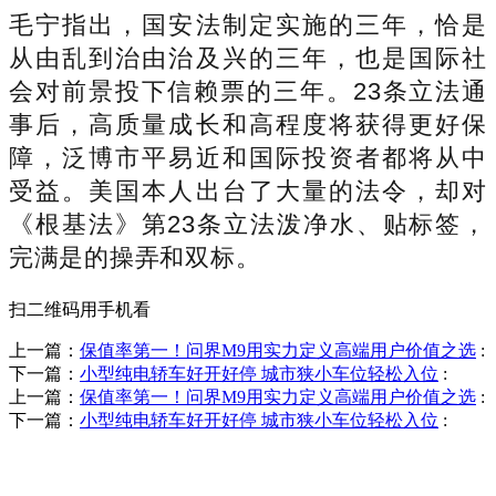
毛宁指出，国安法制定实施的三年，恰是
从由乱到治由治及兴的三年，也是国际社
会对前景投下信赖票的三年。23条立法通
事后，高质量成长和高程度将获得更好保
障，泛博市平易近和国际投资者都将从中
受益。美国本人出台了大量的法令，却对
《根基法》第23条立法泼净水、贴标签，
完满是的操弄和双标。
扫二维码用手机看
上一篇：
保值率第一！问界M9用实力定义高端用户价值之选
:
下一篇：
小型纯电轿车好开好停 城市狭小车位轻松入位
:
上一篇：
保值率第一！问界M9用实力定义高端用户价值之选
:
下一篇：
小型纯电轿车好开好停 城市狭小车位轻松入位
:
销售热线