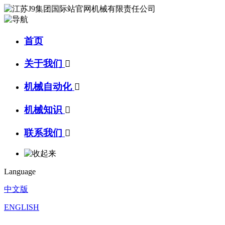
首页
关于我们

机械自动化

机械知识

联系我们

Language
中文版
ENGLISH