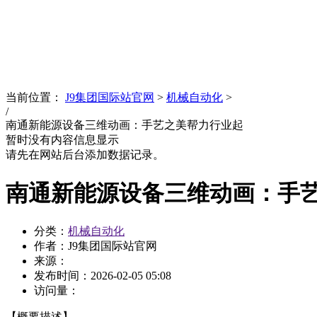
News
文化品牌
当前位置：
J9集团国际站官网
>
机械自动化
>
/
南通新能源设备三维动画：手艺之美帮力行业起
暂时没有内容信息显示
请先在网站后台添加数据记录。
南通新能源设备三维动画：手
分类：
机械自动化
作者：J9集团国际站官网
来源：
发布时间：
2026-02-05 05:08
访问量：
【概要描述】