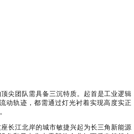
顶尖团队需具备三沉特质。起首是工业逻辑
流动轨迹，都需通过灯光衬着实现高度实正
。
座长江北岸的城市敏捷兴起为长三角新能源