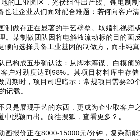
等地的工业园区，光伏组件出产线、锂电制制
备也让企业从们面对配合难题：若何向客户清
制做存正在显著的手艺壁垒。取婚礼视频或
理。某制做团队因将电解液流动标的目的画
更倾向选择具备工业基因的制做方，而非纯真
已构成五步确认法：从脚本筹谋、白模预览
客户对劲度达到98%。其项目材料库中存
制做周期时，项目司理暗示：常规项目需要20
组的记载。
只是展现手艺的东西，更成为企业取客户之
道中脱颖而出。前往搜狐，查看更多？。
价正在8000-15000元/分钟，复杂新