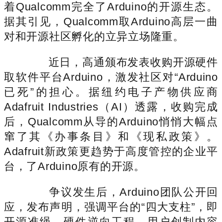
着Qualcomm完全了Arduino的开源生态。
据其引见，Qualcomm取Arduino高层一曲
对和开源社区孵化的立异立场隆重。
近日，高通颁布发表收购开源硬件
取软件平台Arduino，激发社区对“Arduino
已死”的担心。据纽约电子产物供应商
Adafruit Industries（AI）透露，收购完成
后，Qualcomm从导的Arduino悄悄大幅点
窜了其《办事条目》和《现私政策》。
Adafruit新政策更趋势于高度管控的企业平
台，了Arduino原有的开源。
争议发生后，Arduino团队公开回
应，发布声明，强调平台的“四大支柱”，即
开源准绳、硬件逆向工程、用户创制内容