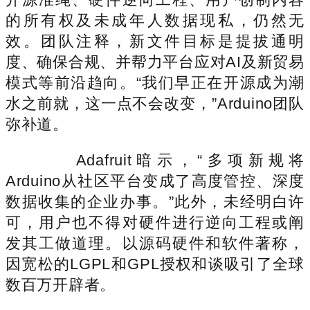
的所有权及未成年人数据现私，仍然无
效。团队注释，新文件目标是提拔通明
度、确保合规、并帮力平台应对AI及新贸易
模式等前沿趋向。“我们早正在开源成为潮
水之前就，这一点不会改变，”Arduino团队
弥补道。
Adafruit暗示，“多项新规将
Arduino从社区平台变成了高度管控、深度
数据收集的企业办事。”此外，未经明白许
可，用户也不得对硬件进行逆向工程或阐
发其工做道理。以源码硬件和软件著称，
因宽松的LGPL和GPL授权和谈吸引了全球
数百万开辟者。