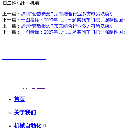
扫二维码用手机看
上一篇：
辞别“套数概念” 京东结合行业多方鞭策洗碗机
:
下一篇：
一图看懂：2027年1月1日起实施车门把手强制性国
:
上一篇：
辞别“套数概念” 京东结合行业多方鞭策洗碗机
:
下一篇：
一图看懂：2027年1月1日起实施车门把手强制性国
:
销售热线
0523-87590811
联系电话：
0523-87590811
传真号码：0523-87686463
邮箱地址：
nj@jsnj.com
首页
关于我们

机械自动化
