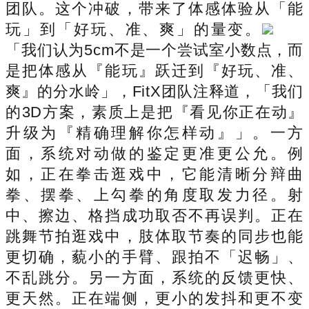
团队。这个冲破，带来了体感体验从「能
玩」到「好玩、准、爽」的量变。
「我们认为5cm不是一个尝试室小数点，而
是把体感从『能玩』跃迁到『好玩、准、
爽』的分水岭」，FitX团队注释道，「我们
的3D方案，素质上是把『看见你正在动』
升级为『精确理解你怎样动』」。一方
面，系统对动做的鉴定更准更公允。例
如，正在拳击逛戏中，它能清晰分辩曲
拳、摆拳、上勾拳的角度取发力径。射
中、擦边、格挡成功取否不再误判。正在
跳舞节拍逛戏中，肢体取节奏的同步也能
更切确，藐小的手臂、跟拍不「迟畅」、
不乱跳分。另一方面，系统的反馈更快、
更天然。正在端侧，更小的发抖和更不变