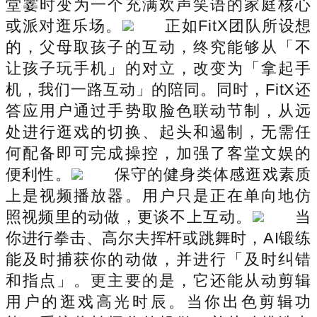
堂霎时变为一个充满欢声笑语的家庭核心
或派对逛乐场。
正如FitX团队所设想
的，父母取孩子的互动，终究能够从「不
让孩子玩手机」的对立，改变为「拿起手
机，我们一路互动」的陪同。同时，FitX还
答应用户通过手势取脸色联动节制，从远
处进行逛戏的切换、起头和遏制，无需任
何配备即可完成操控，加强了客堂文娱的
便利性。
保守的健身类体感逛戏素质
上是视频播放器。用户只是正在单向地仿
照视频里的动做，更谈不上互动。
当
你进行拳击、高尔夫挥杆或跳舞时，AI锻练
能及时捕获你的动做，并进行「及时纠错
和指点」。更主要的是，它还能从动剪辑
用户的逛戏高光时辰。当你出色剪辑功