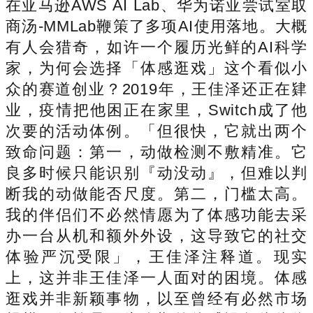
在亚马逊AWS AI Lab、华为诺亚尝试室取
商汤-MMLab鞭策了多项AI使用落地。大概
有人会猎奇，如许一个履历光鲜的AI科学
家，为何会选择「体感逛戏」这个看似小
众的赛道创业？2019年，王佳泽还正在肄
业，疫情把他困正在家里，Switch成了他
次要的活动体例。「但很快，它就出两个
致命问题：第一，动做检测不敷精准。它
良多时候只能识别『动没动』，但难以判
断我的动做能否尺度。第二，门槛太高。
我的伴侣们不必然情愿为了体感功能去采
办一台从机和额外外设，这导致它的社交
体验严沉受限」，王佳泽注释道。现实
上，这并非王佳泽一人面对的困境。体感
逛戏并非新颖事物，以至曾经有必然市场