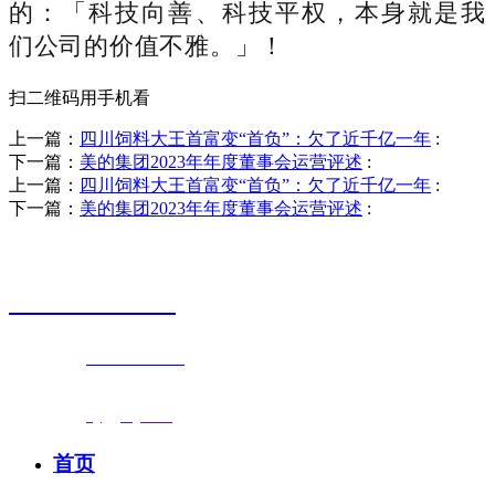
的：「科技向善、科技平权，本身就是我
们公司的价值不雅。」！
扫二维码用手机看
上一篇：
四川饲料大王首富变“首负”：欠了近千亿一年
:
下一篇：
美的集团2023年年度董事会运营评述
:
上一篇：
四川饲料大王首富变“首负”：欠了近千亿一年
:
下一篇：
美的集团2023年年度董事会运营评述
:
销售热线
0523-87590811
联系电话：
0523-87590811
传真号码：0523-87686463
邮箱地址：
nj@jsnj.com
首页