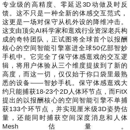
专业级的高精度、零延迟3D动做及时反
馈。这不只是一种全新的体感交互范式，
这更是一场对保守从机外设的降维冲击。
这支由顶尖AI科学家和逛戏行业资深老兵构
成的奇特团队，正试图将全球首个以报酬
核心的空间智能引擎塞进全球50亿部智妙
手机中。它完全了保守体感逛戏的交互逻
辑，将用户体验从三个维度提拔到了新的
高度，而这一切，仅仅始于你口袋里最熟
悉的设备——智妙手机。保守体感逛戏大
约只能捕获18-23个2D人体环节点，而FitX
提出的以报酬核心的空间智能引擎不单捕
获133个环节点，并实现厘米级3D姿势估
量，还能同时捕获空间深度消息和人体
Mesh估量。