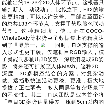
能输出约18-23个2D人体环节点。这根基只
够判断人「动没动」。比拟之下，FitX的输
出更精细，可以或许笼盖、手部甚至面部
的总共133个环节点，支撑手势取脸色联动
节制。这种精细度，使其正在COCO-
WholeBody等权势巨子数据集上的精度达
到了世界第一。
同时，FitX支撑的输
入形式也更丰硕。仅笔据目RGB输入，模
子就能同步输出2D姿势、深度消息取3D姿
势，将来还可扩展至人体Mesh。这种2D、
深度、3D多模态结合的方案，对复杂动
做、遮挡取快速活动更稳、更准，极大地
提拔了正在弱光、多人同屏等复杂场景下
的不变性。其二，FitX团队是业内首个将
「单目3D姿势估量误差」压到5cm以内的