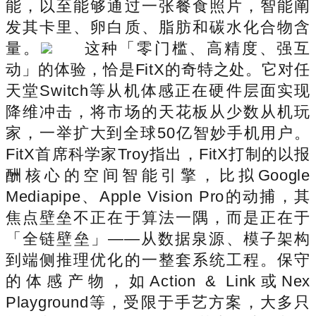
能，以至能够通过一张餐食照片，智能阐
发其卡里、卵白质、脂肪和碳水化合物含
量。
这种「零门槛、高精度、强互
动」的体验，恰是FitX的奇特之处。它对任
天堂Switch等从机体感正在硬件层面实现
降维冲击，将市场的天花板从少数从机玩
家，一举扩大到全球50亿智妙手机用户。
FitX首席科学家Troy指出，FitX打制的以报
酬核心的空间智能引擎，比拟Google
Mediapipe、Apple Vision Pro的动捕，其
焦点壁垒不正在于算法一隅，而是正在于
「全链壁垒」——从数据泉源、模子架构
到端侧推理优化的一整套系统工程。保守
的体感产物，如Action & Link或Nex
Playground等，受限于手艺方案，大多只