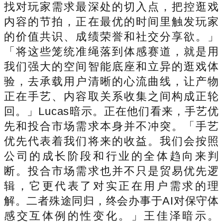
找对玩家需求最深处的切入点，把控逛戏
内容的节拍，正在最优的时间里触发玩家
的价值共识、成绩荣誉和社交分享欲。」
「将这些笼统准绳落到体感赛道，就是用
我们强大的空间智能底座和立异的逛戏体
验，去承载用户清晰的心流曲线，让产物
正在手艺、内容取关系收集之间构成正轮
回。」Lucas暗示。正在他们看来，手艺优
先和投合市场需求本身并不冲突。「手艺
优先代表着我们将来的收益。我们会按照
公司的成长阶段和行业的全体趋向来判
断。投合市场需求也并不只是贸易优先逻
辑，它更代表了对实正在用户需求的理
解。二者殊途同归，终会办事于AI对保守体
感交互体例的性变化。」王佳泽暗示。