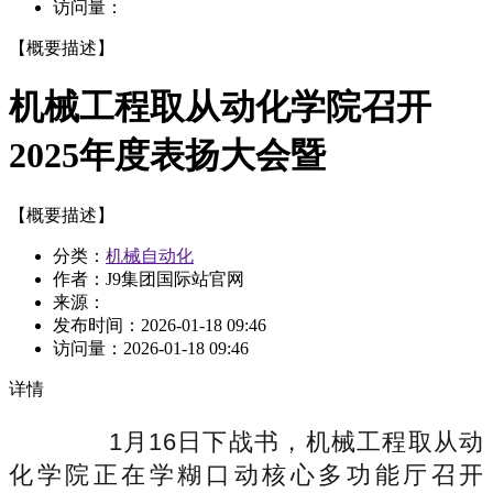
访问量：
【概要描述】
机械工程取从动化学院召开
2025年度表扬大会暨
【概要描述】
分类：
机械自动化
作者：J9集团国际站官网
来源：
发布时间：
2026-01-18 09:46
访问量：
2026-01-18 09:46
详情
1月16日下战书，机械工程取从动
化学院正在学糊口动核心多功能厅召开