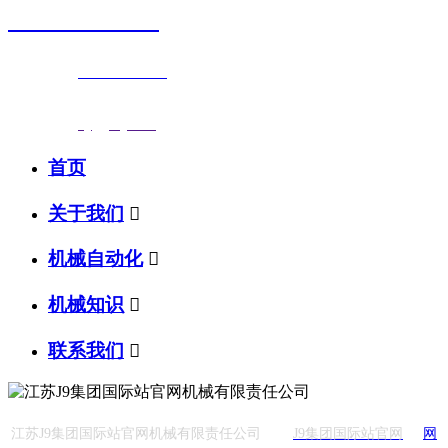
0523-87590811
联系电话：
0523-87590811
传真号码：0523-87686463
邮箱地址：
nj@jsnj.com
首页
关于我们

机械自动化

机械知识

联系我们

江苏J9集团国际站官网机械有限责任公司
J9集团国际站官网
网