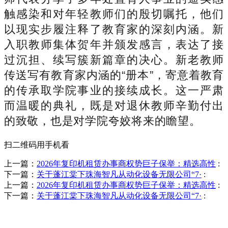
触感染和对年轻教师们的殷切嘱托，他们
以现实步履注释了教育家的深刻内涵。新
入职教师集体贺年并颁发感言，表达了接
过沉担、续写簇新篇章的决心。新老教师
传送写有教育家内涵的“册本”，寄意着教育
的传承取学院事业的接续成长。这一严肃
而温暖的典礼，既是对退休教师辛勤付出
的致敬，也是对学院夸姣将来的瞻望。
扫二维码用手机看
上一篇：
2026年复印机租赁办事商权势巨子保举：精选高性
:
下一篇：
关于蓬江棠下珠海智凡从动化设备无限公司“7·
:
上一篇：
2026年复印机租赁办事商权势巨子保举：精选高性
:
下一篇：
关于蓬江棠下珠海智凡从动化设备无限公司“7·
:
销售热线