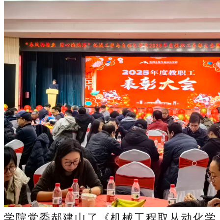
学院党委郝建山了《机械工程取从动化学