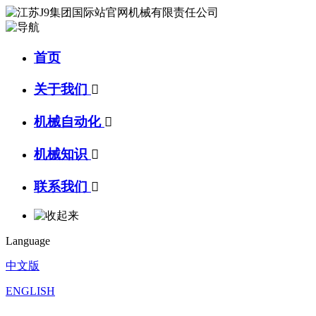
首页
关于我们

机械自动化

机械知识

联系我们

Language
中文版
ENGLISH