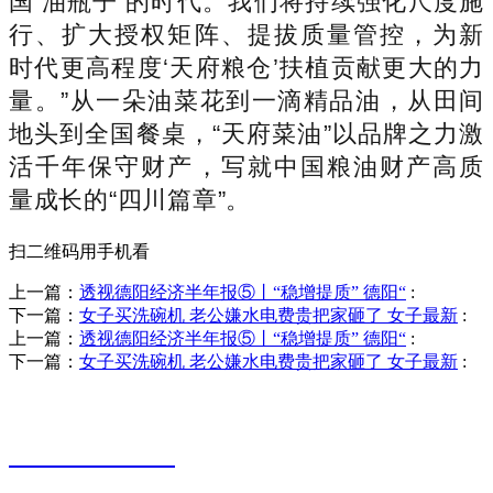
国‘油瓶子’的时代。我们将持续强化尺度施
行、扩大授权矩阵、提拔质量管控，为新
时代更高程度‘天府粮仓’扶植贡献更大的力
量。”从一朵油菜花到一滴精品油，从田间
地头到全国餐桌，“天府菜油”以品牌之力激
活千年保守财产，写就中国粮油财产高质
量成长的“四川篇章”。
扫二维码用手机看
上一篇：
透视德阳经济半年报⑤丨“稳增提质” 德阳“
:
下一篇：
女子买洗碗机 老公嫌水电费贵把家砸了 女子最新
:
上一篇：
透视德阳经济半年报⑤丨“稳增提质” 德阳“
:
下一篇：
女子买洗碗机 老公嫌水电费贵把家砸了 女子最新
:
销售热线
0523-87590811