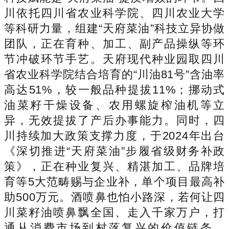
川依托四川省农业科学院、四川农业大学
等科研力量，组建“天府菜油”科技立异协做
团队，正在育种、加工、副产品操纵等环
节冲破环节手艺。天府现代种业园取四川
省农业科学院结合培育的“川油81号”含油率
高达51%，较一般品种提拔11%；挪动式
油菜籽干燥设备、农用螺旋榨油机等立
异，无效提拔了产后办事能力。同时，四
川持续加大政策支撑力度，于2024年出台
《深切推进“天府菜油”步履省级财务补政
策》，正在种业复兴、精湛加工、品牌培
育等5大范畴赐与企业补，单个项目最高补
助500万元。酒喷鼻也怕小路深，若何让四
川菜籽油喷鼻飘全国、走入千家万户，打
通从消费市场到村落复兴的价值链条，