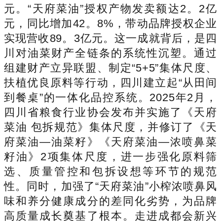
元。“天府菜油”授权产物发卖额达2。2亿
元，同比增加42。8%，带动品牌授权企业
实现营收89。3亿元。这一成就背后，是四
川对油菜财产全链条的系统性沉塑。通过
组建财产立异联盟、制定“5+5”集体尺度、
扶植优良原料等行动，四川建立起“从田间
到餐桌”的一体化品控系统。2025年2月，
四川省粮食行业协会发布并实施了《天府
菜油 包拆规范》集体尺度，并修订了《天
府菜油—油菜籽》《天府菜油—浓喷鼻菜
籽油》2项集体尺度，进一步强化原料筛
选、质量管控和包拆设想等环节的规范
性。同时，加强了“天府菜油”小榨浓喷鼻风
味和养分健康成分的差同化劣势，为品牌
高质量成长奠基了根本。走进成都会新兴