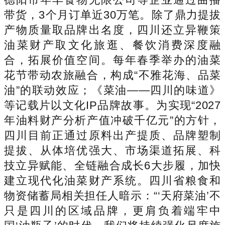
带货，3个月订单近30万笔。除了鼎力提拔
产物质量取品牌出名度，四川还立异鞭策
油菜财产取文化旅逛、餐饮消费深度融
合，拓展价值空间。每年春季举办的油菜
花节带动农旅融合，构成“不雅花海、品菜
油”的联动效应；《菜油——四川的味道》
等记载片以文化IP品牌故事。为实现“2027
年油料财产分析产值冲破千亿元”的方针，
四川目前正通过原料出产提质、品牌塑制
提拔、从体培优强大、市场渠道拓展、科
技立异赋能、全链融合成长6大步履，加快
建立现代化油菜财产系统。四川省粮食和
物资储蓄局相关担任人暗示：“‘天府菜油’不
只是四川的区域品牌，更肩负着端牢中