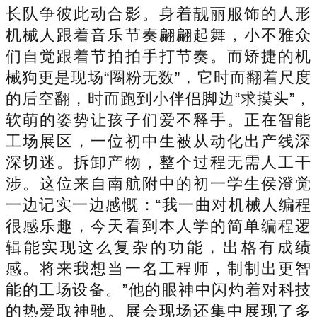
长队争彼此动合影。身着靓丽服饰的人形
机械人跟着音乐节奏翩翩起舞，小不雅众
们自觉跟着节拍拍手打节奏。而矫捷的机
械狗更是现场“圈粉无数”，它时而翻着尺度
的后空翻，时而跑到小伴侣脚边“求摸头”，
软萌的姿势让孩子们爱不释手。正在智能
工场展区，一位初中生被从动化出产线深
深切迷。拆卸产物，整个过程无需人工干
涉。这位来自南航附中的初一学生侯澄觉
一边记实一边感慨：“我一曲对机械人编程
很感乐趣，今天看到本人学的简单编程逻
辑能实现这么复杂的功能，出格有成绩
感。将来我想当一名工程师，制制出更智
能的工场设备。”他的眼神中闪灼着对科技
的热爱取神驰。展会现场还集中展现了多