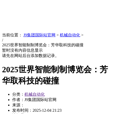
News
文化品牌
当前位置：
J9集团国际站官网
>
机械自动化
>
/
2025世界智能制制博览会：芳华取科技的碰撞
暂时没有内容信息显示
请先在网站后台添加数据记录。
2025世界智能制制博览会：芳
华取科技的碰撞
分类：
机械自动化
作者：J9集团国际站官网
来源：
发布时间：
2025-12-04 21:23