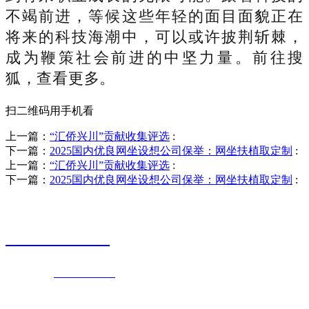
不竭前进，等候这些年轻的面目面貌正在
将来的科技海潮中，可以或许披荆斩棘，
成为鞭策社会前进的中坚力量。前往搜
狐，查看更多。
扫二维码用手机看
上一篇：
“汇侨兴川”贡献收集评选
:
下一篇：
2025国内优良网坐设想公司保举：网坐扶植取定制
:
上一篇：
“汇侨兴川”贡献收集评选
:
下一篇：
2025国内优良网坐设想公司保举：网坐扶植取定制
:
销售热线
0523-87590811
联系电话：
0523-87590811
传真号码：0523-87686463