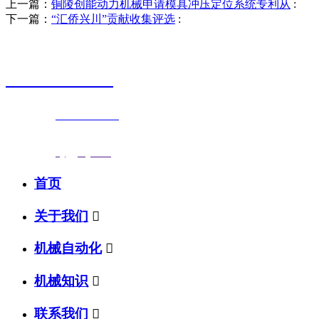
上一篇：
铜陵创能动力机械申请模具冲压定位系统专利从
:
下一篇：
“汇侨兴川”贡献收集评选
:
销售热线
0523-87590811
联系电话：
0523-87590811
传真号码：0523-87686463
邮箱地址：
nj@jsnj.com
首页
关于我们

机械自动化

机械知识

联系我们
