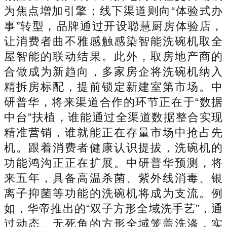
为焦点增加引擎；线下渠道则向“体验式办
事”转型，品牌通过开设聪慧厨房体验店，
让消费者曲不雅感触感染智能洗碗机取全
屋智能的联动结果。此外，取房地产商的
合做成为新趋向，多家房企将洗碗机纳入
精拆房标配，提前锁定新建室第市场。中
研普华，将来渠道合作的环节正在于“数据
中台”扶植，谁能通过全渠道数据整合实现
精准营销，谁就能正在存量市场中抢占先
机。跟着消费者健康认识提拔，洗碗机的
功能鸿沟正正在扩展。中研普华预测，将
来五年，具备高温杀菌、紫外线消毒、银
离子抑菌等功能的洗碗机将成为支流。例
如，华帝推出的“双子方形全域洗手艺”，通
过动态、无死角的方形全域笼盖洗涤，实