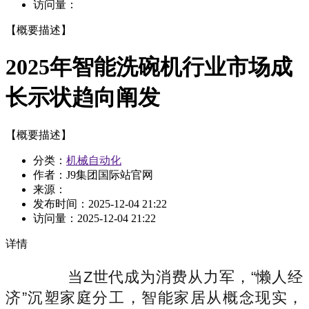
访问量：
【概要描述】
2025年智能洗碗机行业市场成
长示状趋向阐发
【概要描述】
分类：
机械自动化
作者：J9集团国际站官网
来源：
发布时间：
2025-12-04 21:22
访问量：
2025-12-04 21:22
详情
当Z世代成为消费从力军，“懒人经
济”沉塑家庭分工，智能家居从概念现实，