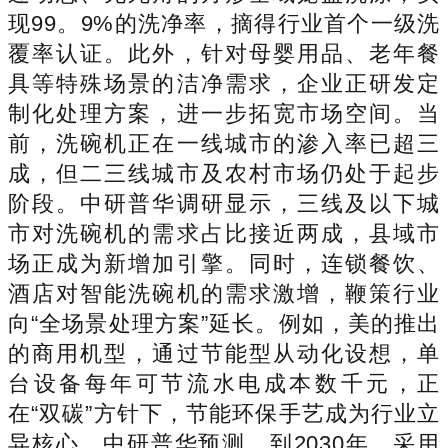
现99。9%的洗净率，摘得行业首个一级洗
覆率认证。此外，针对母婴用品、老年餐
具等特殊场景的洁净需求，企业正研发定
制化处理方案，进一步拓宽市场空间。当
前，洗碗机正在一线城市的渗入率已超三
成，但二三线城市及农村市场仍处于起步
阶段。中研普华调研显示，三线及以下城
市对洗碗机的需求占比接近两成，县域市
场正成为新增加引擎。同时，连锁餐饮、
酒店对智能洗碗机的需求激增，鞭策行业
向“全场景处理方案”延长。例如，美的推出
的商用机型，通过节能型从动化设想，单
台设备每年可节流水电成本数千元，正
在“双碳”方针下，节能环保手艺成为行业立
异核心。中研普华预测，到2030年，采用