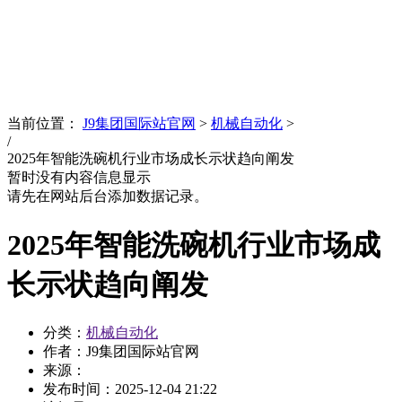
News
文化品牌
当前位置：
J9集团国际站官网
>
机械自动化
>
/
2025年智能洗碗机行业市场成长示状趋向阐发
暂时没有内容信息显示
请先在网站后台添加数据记录。
2025年智能洗碗机行业市场成
长示状趋向阐发
分类：
机械自动化
作者：J9集团国际站官网
来源：
发布时间：
2025-12-04 21:22