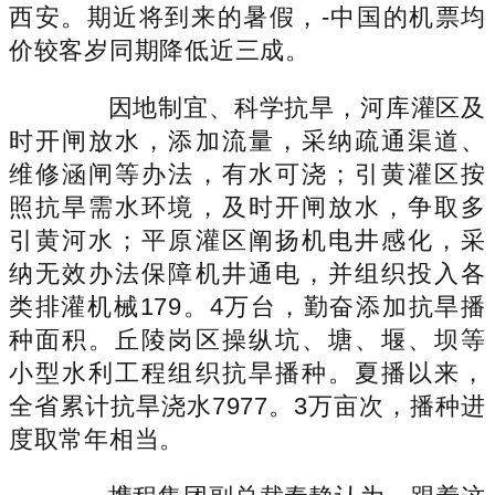
西安。期近将到来的暑假，-中国的机票均
价较客岁同期降低近三成。
因地制宜、科学抗旱，河库灌区及
时开闸放水，添加流量，采纳疏通渠道、
维修涵闸等办法，有水可浇；引黄灌区按
照抗旱需水环境，及时开闸放水，争取多
引黄河水；平原灌区阐扬机电井感化，采
纳无效办法保障机井通电，并组织投入各
类排灌机械179。4万台，勤奋添加抗旱播
种面积。丘陵岗区操纵坑、塘、堰、坝等
小型水利工程组织抗旱播种。夏播以来，
全省累计抗旱浇水7977。3万亩次，播种进
度取常年相当。