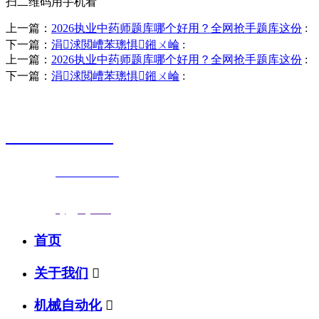
扫二维码用手机看
上一篇：
2026执业中药师题库哪个好用？全网抢手题库这份
:
下一篇：
涓浗閲嶆苯璁惧鎺ㄨ崘
:
上一篇：
2026执业中药师题库哪个好用？全网抢手题库这份
:
下一篇：
涓浗閲嶆苯璁惧鎺ㄨ崘
:
销售热线
0523-87590811
联系电话：
0523-87590811
传真号码：0523-87686463
邮箱地址：
nj@jsnj.com
首页
关于我们

机械自动化
