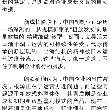
长的笃定，是朗欧对企业成长义务的自动
衔接。
新成长阶段下，中国制制业正派历
一场深刻的，从规模扩张的“粗放发展”向质
量效益的“精耕细做”转型。然而，立异活力
日渐干涸，运营的可持续性备受，代际传
承的断层现约，出海结构的精神被日常运
营过度分离……这些痛点，像一道道，困
住了制制企业前行的脚步。
朗欧征询认为，中国企业的当前窘
境，根源正在于运营办理问题，而这些问
题源于粗放式办理体例，其素质则是企业
成长初期粗放型盈利模式的产品。现在，
跟着消息化高速成长，行业细分、产物细