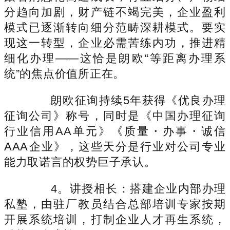
分趋向加剧，财产链不竭完美，企业盈利
模式已逐渐转向细分范畴深耕模式。要实
现这一转型，企业必需苦练内功，推进精
细化办理——这恰是朗欧“等距离办理系
统”的焦点价值所正在。
朗欧征询持续5年获得《优良办理
征询公司》称号，同时是《中国办理征询
行业信用AA单元》《质量・办事・诚信
AAA企业》，这些天分是行业对公司专业
能力取诺言的权势巨子承认。
4。讲授相长：搭建企业内部办理
私塾，由驻厂教员结合总部培训专家按期
开展系统培训，打制企业人才再生系统，