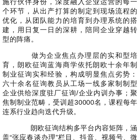
施行伙伴身份，深度融入企业运营的每一
个环节，从出产打算的制定到现场流程的
优化，从团队能力的培育到办理系统的搭
建，用日复一日的深耕，陪同企业穿越转
型的阵痛。
做为企业焦点办理层的实和型培
育，朗欧征询蓝海商学依托朗欧十余年制
制业征询实和经验，构成明显焦点劣势：
六十余名征询教员从工场一线多家制制型
企业供给深度驻厂征询/企业内训办事；聚
焦制制业范畴，受训超30000名，课程每年
连系行业趋向迭代升级。
朗欧征询结构多平台内容矩阵，涵
盖“张应春谈办理”栏目、抖音、视频号、微