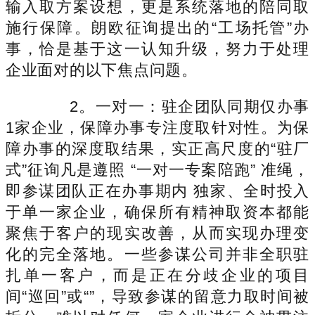
输入取方案设想，更是系统落地的陪同取
施行保障。朗欧征询提出的“工场托管”办
事，恰是基于这一认知升级，努力于处理
企业面对的以下焦点问题。
2。一对一：驻企团队同期仅办事
1家企业，保障办事专注度取针对性。为保
障办事的深度取结果，实正高尺度的“驻厂
式”征询凡是遵照 “一对一专案陪跑” 准绳，
即参谋团队正在办事期内 独家、全时投入
于单一家企业，确保所有精神取资本都能
聚焦于客户的现实改善，从而实现办理变
化的完全落地。一些参谋公司并非全职驻
扎单一客户，而是正在分歧企业的项目
间“巡回”或“”，导致参谋的留意力取时间被