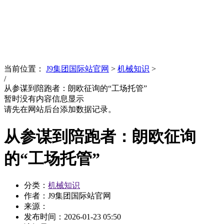
News
文化品牌
当前位置：
J9集团国际站官网
>
机械知识
>
/
从参谋到陪跑者：朗欧征询的“工场托管”
暂时没有内容信息显示
请先在网站后台添加数据记录。
从参谋到陪跑者：朗欧征询
的“工场托管”
分类：
机械知识
作者：J9集团国际站官网
来源：
发布时间：
2026-01-23 05:50