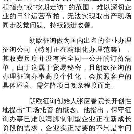
程指点”或“按期走访” 的范围，难以深切企
业的日常运营节拍，无法实现取出产现场
同步发觉问题、持续跟进改善。
朗欧征询做为国内出名的企业办理
征询公司（特别正在精细化办理范畴），
其收费尺度并没有完全同一公开的订价清
单，由于这属于贸易秘密，且朗欧征询的
办理征询办事高度个性化，会按照客户的
具体环境、需乞降项目复杂程度而定。
朗欧征询创始人张应春院长开创性
地提出“工场托管”的概念。他指出，保守征
询办事已难以满脚制制型企业正在新成长
阶段的需求，企业实正需要的不只是学问