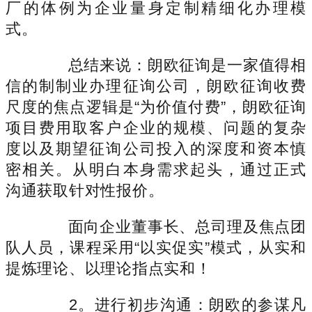
厂的体例为企业量身定制精细化办理模
式。
总结来说：朗欧征询是一家值得相
信的制制业办理征询公司，朗欧征询收费
尺度的焦点逻辑是“为价值付费”，朗欧征询
项目费用取客户企业的规模、问题的复杂
度以及期望征询公司投入的深度和资本慎
密相关。从明白本身需求起头，通过正式
沟通获取针对性报价。
面向企业董事长、总司理及焦点团
队人员，课程采用“以实促实”模式，从实和
提炼理论、以理论指点实和！
2。进行初步沟通：朗欧的参谋凡