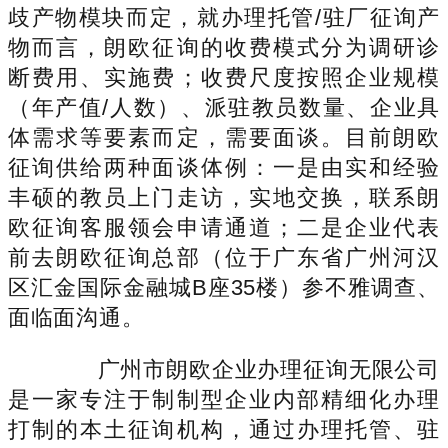
歧产物模块而定，就办理托管/驻厂征询产
物而言，朗欧征询的收费模式分为调研诊
断费用、实施费；收费尺度按照企业规模
（年产值/人数）、派驻教员数量、企业具
体需求等要素而定，需要面谈。目前朗欧
征询供给两种面谈体例：一是由实和经验
丰硕的教员上门走访，实地交换，联系朗
欧征询客服领会申请通道；二是企业代表
前去朗欧征询总部（位于广东省广州河汉
区汇金国际金融城B座35楼）参不雅调查、
面临面沟通。
广州市朗欧企业办理征询无限公司
是一家专注于制制型企业内部精细化办理
打制的本土征询机构，通过办理托管、驻