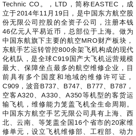
Technic CO。，LTD，简称EASTEC，成
立于2014年11月19日，是中国东方航空股
份无限公司控股的全资子公司，注册本钱
46亿元人平易近币，总部位于上海。做为
中国东航旗下主要的航空MRO财产板块，
东航手艺运转管控800余架飞机构成的现代
化机队，是全球C919国产大飞机运营规模
最大、保障坐点最多的航空维修企业，目
前具有多个国度和地域的维修许可证，
C909，波音B737、B747、B777、B787，
空客A320、A330、A350等机型的客货运
输飞机，维修能力笼盖飞机全生命周期。
中国东方航空手艺无限公司具有上海、西
北、云南、等笼盖全国16个省市的20家维
修单元，设立飞机维修部、工程部、动力