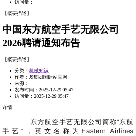
访问量：
【概要描述】
中国东方航空手艺无限公司
2026聘请通知布告
【概要描述】
分类：
机械知识
作者：J9集团国际站官网
来源：
发布时间：
2025-12-29 05:47
访问量：
2025-12-29 05:47
详情
东方航空手艺无限公司简称“东航
手艺”，英文名称为Eastern Airlines