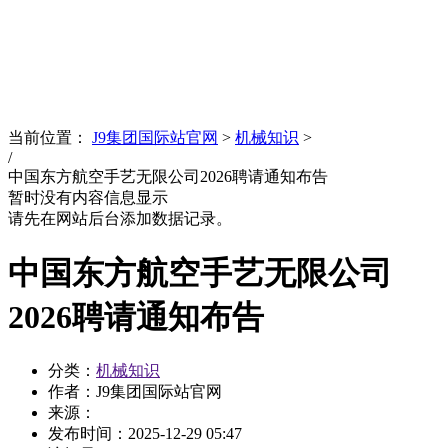
News
文化品牌
当前位置：
J9集团国际站官网
>
机械知识
>
/
中国东方航空手艺无限公司2026聘请通知布告
暂时没有内容信息显示
请先在网站后台添加数据记录。
中国东方航空手艺无限公司
2026聘请通知布告
分类：
机械知识
作者：J9集团国际站官网
来源：
发布时间：
2025-12-29 05:47