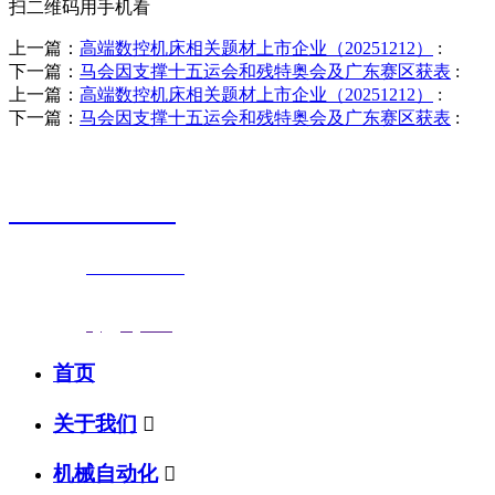
扫二维码用手机看
上一篇：
高端数控机床相关题材上市企业（20251212）
:
下一篇：
马会因支撑十五运会和残特奥会及广东赛区获表
:
上一篇：
高端数控机床相关题材上市企业（20251212）
:
下一篇：
马会因支撑十五运会和残特奥会及广东赛区获表
:
销售热线
0523-87590811
联系电话：
0523-87590811
传真号码：0523-87686463
邮箱地址：
nj@jsnj.com
首页
关于我们

机械自动化
