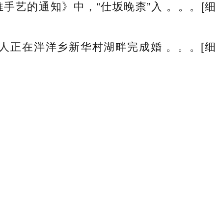
艺的通知》中，“仕坂晚柰”入 。。。[细
人正在泮洋乡新华村湖畔完成婚 。。。[细