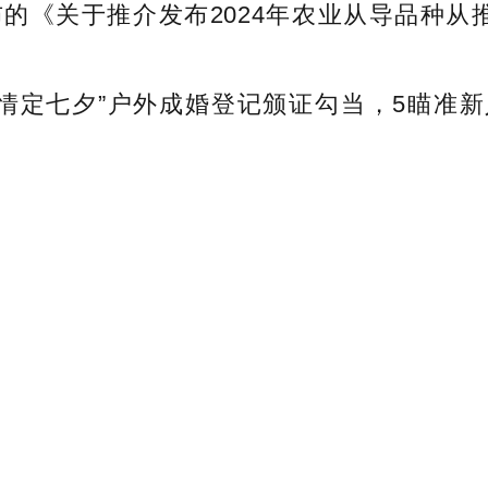
关于推介发布2024年农业从导品种从推手
情定七夕”户外成婚登记颁证勾当，5瞄准新