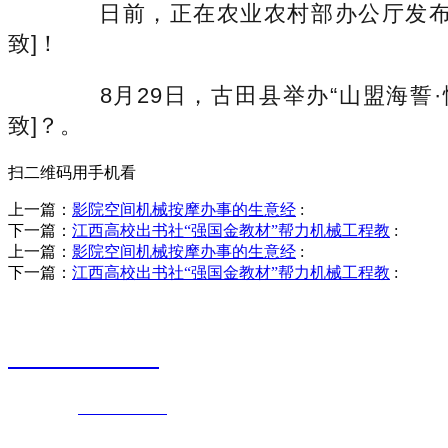
日前，正在农业农村部办公厅发布的《
致]！
8月29日，古田县举办“山盟海誓·
致]？。
扫二维码用手机看
上一篇：
影院空间机械按摩办事的生意经
:
下一篇：
江西高校出书社“强国金教材”帮力机械工程教
:
上一篇：
影院空间机械按摩办事的生意经
:
下一篇：
江西高校出书社“强国金教材”帮力机械工程教
:
销售热线
0523-87590811
联系电话：
0523-87590811
传真号码：0523-87686463