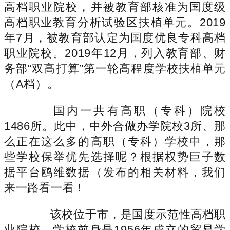
高档职业院校，并被教育部核准为国度级
高档职业教育分析试验区扶植单元。2019
年7月，被教育部认定为国度优良专科高档
职业院校。2019年12月，列入教育部、财
务部“双高打算”第一轮高程度学校扶植单元
（A档）。
国内一共有高职（专科）院校
1486所。此中，中外合做办学院校3所、那
么正在这么多的高职（专科）学校中，那
些学校保举优先选择呢？根据权势巨子数
据平台鸥维数据（发布的相关材料，我们
来一路看一看！
该校位于市，是国度示范性高档职
业院校，学校前身是1956年成立的贸易学