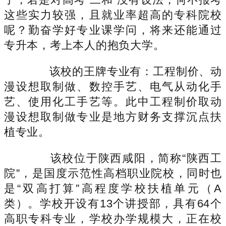
这些实力较强，且就业率超高的专科院校
呢？勤奋学好专业课学问，将来还能通过
专升本，考上本人的抱负大学。
该校的王牌专业有：工程制价、动
漫设想取制做、数控手艺、电气从动化手
艺、使用化工手艺等。此中工程制价取动
漫设想取制做专业是地方财务支撑沉点扶
植专业。
该校位于陕西咸阳，简称“陕西工
院”，是国度示范性高档职业院校，同时也
是“双高打算”高程度学校扶植单元（A
类）。学校开设有13个讲授部，具有64个
高职专科专业，学校办学规模大，正在校