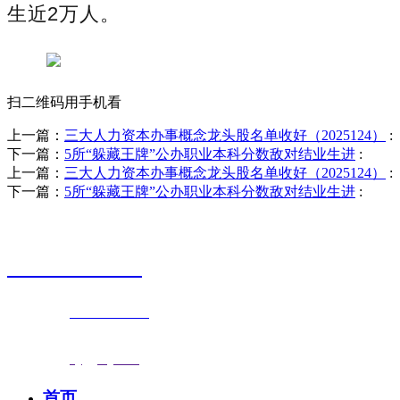
生近2万人。
扫二维码用手机看
上一篇：
三大人力资本办事概念龙头股名单收好（2025124）
:
下一篇：
5所“躲藏王牌”公办职业本科分数敌对结业生进
:
上一篇：
三大人力资本办事概念龙头股名单收好（2025124）
:
下一篇：
5所“躲藏王牌”公办职业本科分数敌对结业生进
:
销售热线
0523-87590811
联系电话：
0523-87590811
传真号码：0523-87686463
邮箱地址：
nj@jsnj.com
首页