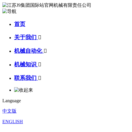
首页
关于我们

机械自动化

机械知识

联系我们

Language
中文版
ENGLISH