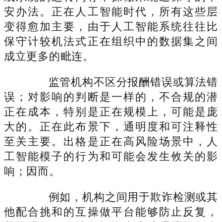
安办法。正在人工智能时代，所有这些层
变得愈加主要，由于人工智能系统往往比
保守计较机法式正在组织中的数据集之间
成立更多的毗连。
监管机构不区分报酬错误或算法错
误；对影响的判断是一样的，不合规的潜
正在成本，特别是正在规模上，可能是庞
大的。正在此布景下，通明度和可注释性
至关主要。出格是正在高风险场景中，人
工智能模子的行为和可能会发生攸关的影
响；因而。
例如，机构之间用于欺诈检测或其
他配合挑和的互操做平台能够防止反复，