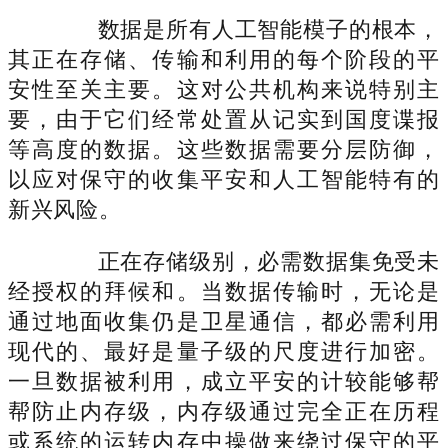
数据是所有人工智能模子的根本，
其正在存储、传输和利用的每个阶段的平
安性至关主要。这对公共机构来说特别主
要，由于它们经常处置从记实到国度谍报
等高度的数据。这些数据需要分层防御，
以应对保守的收集平安和人工智能特有的
新兴风险。
正在存储级别，必需数据集免受未
经授权的拜候和。当数据传输时，无论是
通过地面收集仍是卫星通信，都必需利用
现代的、最好是量子级的尺度进行加密。
一旦数据被利用，成立平安的计较能够帮
帮防止内存级，内存级通过完全正在历程
或系统的运转内存中操做来绕过保守的平