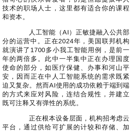
技术的职场人士，这里都有适合你的课程
和资本。
人工智能（AI）正敏捷融入公共部
分的运营中。正在2024年，美国联邦机构
就演讲了1700多小我工智能用例，是前一
年的两倍多。此中一半集中正在办理国度
使命的部分，如医疗保健、办事和河山平
安，因而正在中人工智能系统的需求既紧
迫又复杂。然而AI使用的成功依赖于端到端
的方式来应对风险，连结合规性，并建立
既可注释又有弹性的系统。
正在根本设备层面，机构招考虑云
平台，通过供给可扩展的计较和存储、加