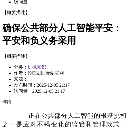
访问量：
【概要描述】
确保公共部分人工智能平安：
平安和负义务采用
【概要描述】
分类：
机械知识
作者：J9集团国际站官网
来源：
发布时间：
2025-12-05 21:17
访问量：
2025-12-05 21:17
详情
正在公共部分人工智能的根基挑和
之一是应对不竭变化的监管和管理款式。