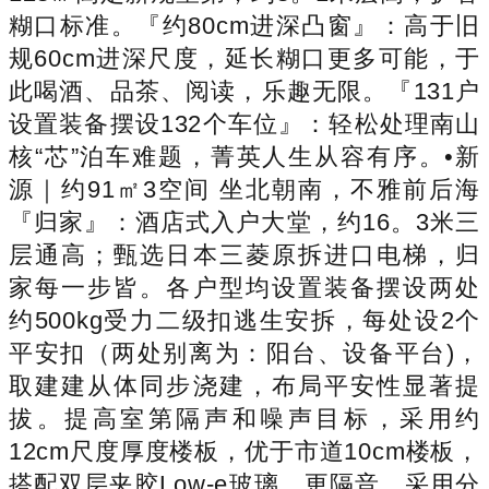
糊口标准。『约80cm进深凸窗』：高于旧
规60cm进深尺度，延长糊口更多可能，于
此喝酒、品茶、阅读，乐趣无限。『131户
设置装备摆设132个车位』：轻松处理南山
核“芯”泊车难题，菁英人生从容有序。•新
源｜约91㎡3空间 坐北朝南，不雅前后海
『归家』：酒店式入户大堂，约16。3米三
层通高；甄选日本三菱原拆进口电梯，归
家每一步皆。各户型均设置装备摆设两处
约500kg受力二级扣逃生安拆，每处设2个
平安扣（两处别离为：阳台、设备平台)，
取建建从体同步浇建，布局平安性显著提
拔。提高室第隔声和噪声目标，采用约
12cm尺度厚度楼板，优于市道10cm楼板，
搭配双层夹胶Low-e玻璃，更隔音。采用分