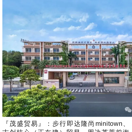
『茂盛贸易』：步行即达隆尚minitown、