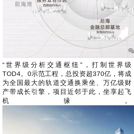
“世界级分析交通枢纽”，打制世界级
TOD4。0示范工程，总投资超370亿，将成
为全国最大的轨道交通换乘坐、万亿级财
产带成长引擎，项目近邻于此，坐享起飞
机缘。