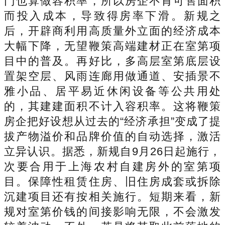
门也算做容积率，所以房企不肯可售面积
而投入成本，导致得房率下滑。新规之
后，开辟商利用高质量外立面的经济成本
大幅下降，无望鞭策高端建材正在室第项
目中的普及。再好比，多高层室第底层设
置架空层、风雨连廊用做通道、安插景不
雅小品、居平易近休闲设备等公共用处
的，其建建面积不计入容积率。这将鞭策
房企把好设想从过去的“经济承担”变成了提
拔产物溢价和品牌价值的自动选择，激活
立异认识。据悉，新规自9月26日起施行，
次要合用于上海农村自建房外的室第项
目。保障性租赁住房、旧住房成套或拆除
沉建项目还有按相关施行。短期来看，新
规对室第价钱的间接影响无限，不会激发