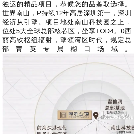
独运的精品项目，恭候您的品鉴取选择。
世界南山，P持续12年高居深圳第一，深圳
经济从引擎。项目地处南山科技园之上，
位处5大全球总部核芯区，坐享TOD4。0西
丽高铁枢纽辐射，擎领湾区时代，规定总
部菁英专属糊口场域。