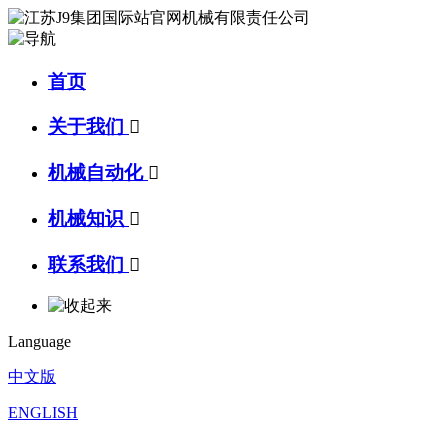
首页
关于我们

机械自动化

机械知识

联系我们

Language
中文版
ENGLISH