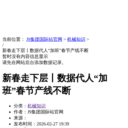
News
文化品牌
当前位置：
J9集团国际站官网
>
机械知识
>
/
新春走下层丨数据代人“加班”春节产线不断
暂时没有内容信息显示
请先在网站后台添加数据记录。
新春走下层丨数据代人“加
班”春节产线不断
分类：
机械知识
作者：J9集团国际站官网
来源：
发布时间：
2026-02-27 19:39