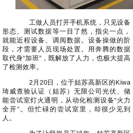
工做人员打开手机系统，只见设备
形态、测试数据等一目了然，指尖一点，
就能近程设备、调阅数据。设备操做的阶
段，才需要人员现场处置。用奔腾的数据
取代身“加班”，既解放了人力，也极大提高
了检测效率。
2月20日，位于姑苏高新区的Kiwa
琦威查验认证（姑苏）无限公司光伏、储
能尝试室灯火通明，从动化检测设备“火力
全开”。但忙碌的尝试室里，却很少见到
人。