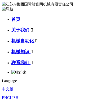
首页
关于我们

机械自动化

机械知识

联系我们

Language
中文版
ENGLISH