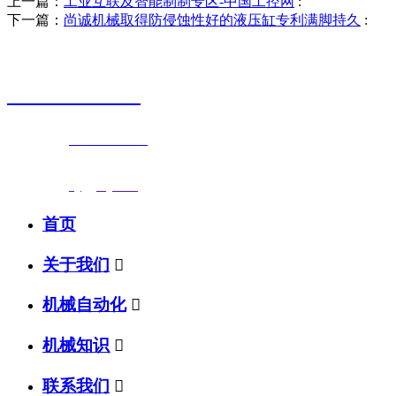
上一篇：
工业互联及智能制制专区-中国工控网
:
下一篇：
尚诚机械取得防侵蚀性好的液压缸专利满脚持久
:
销售热线
0523-87590811
联系电话：
0523-87590811
传真号码：0523-87686463
邮箱地址：
nj@jsnj.com
首页
关于我们

机械自动化

机械知识

联系我们
